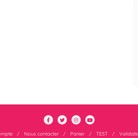
ompte
Nous contacter
Panier
TEST
Validat