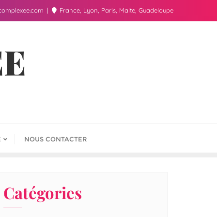
complexee.com
France, Lyon, Paris, Malte, Guadeloupe
ÉE
E
NOUS CONTACTER
Catégories