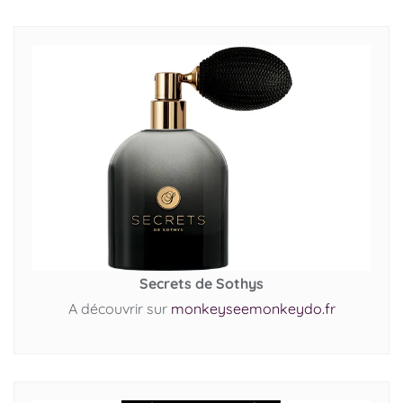
Secrets de Sothys
A découvrir sur
monkeyseemonkeydo.fr