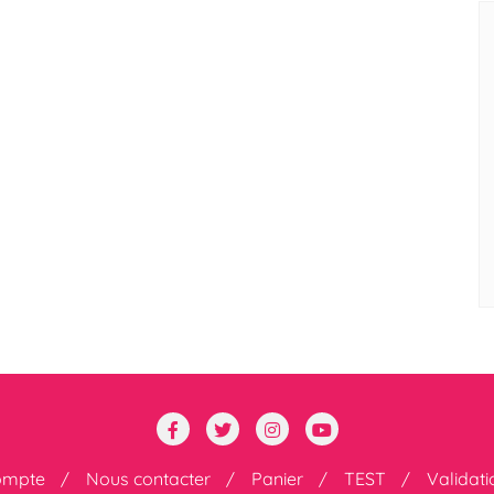
ompte
Nous contacter
Panier
TEST
Validat