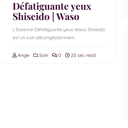
Défatiguante yeux
Shiseido | Waso
L’Essence Défatiguante yeux Waso Shiseido
est un soin décongestionnant .
Angie
Soin
0
20 sec read