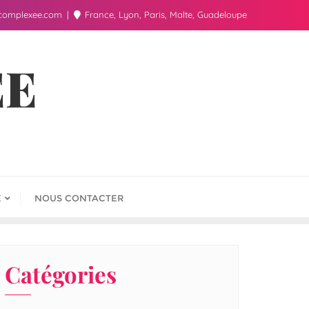
complexee.com
France, Lyon, Paris, Malte, Guadeloupe
ÉE
E
NOUS CONTACTER
Catégories