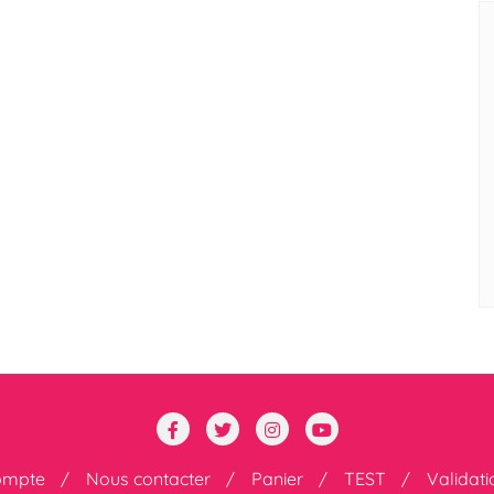
ompte
Nous contacter
Panier
TEST
Validat