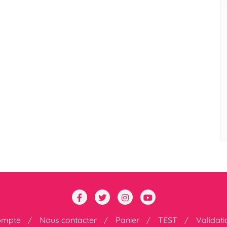
ompte
Nous contacter
Panier
TEST
Validat