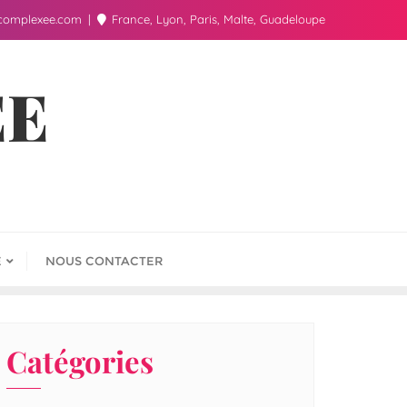
complexee.com
France, Lyon, Paris, Malte, Guadeloupe
ÉE
E
NOUS CONTACTER
Catégories