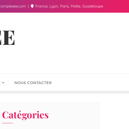
complexee.com
France, Lyon, Paris, Malte, Guadeloupe
ÉE
E
NOUS CONTACTER
Catégories