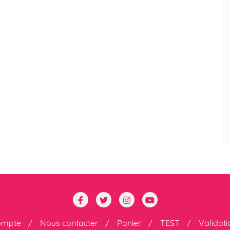
ompte
Nous contacter
Panier
TEST
Validat