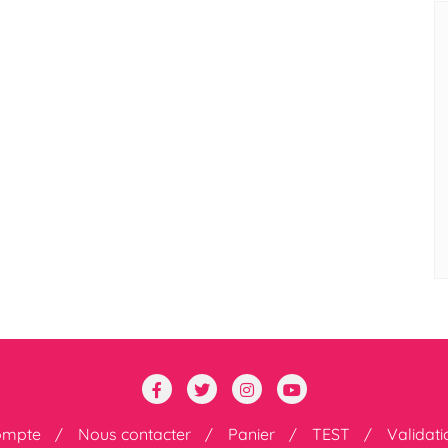
ompte
Nous contacter
Panier
TEST
Validat