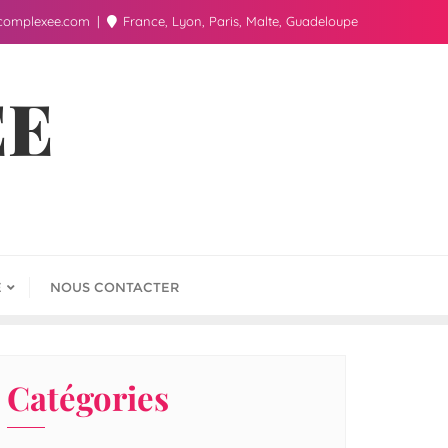
complexee.com
France, Lyon, Paris, Malte, Guadeloupe
ÉE
E
NOUS CONTACTER
Catégories