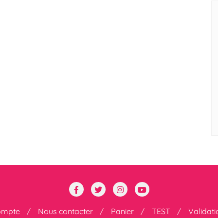
ompte
Nous contacter
Panier
TEST
Validat