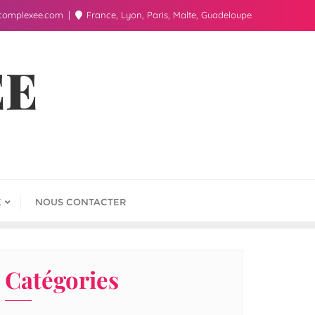
complexee.com
France, Lyon, Paris, Malte, Guadeloupe
ÉE
E
NOUS CONTACTER
Catégories