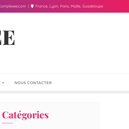
complexee.com
France, Lyon, Paris, Malte, Guadeloupe
ÉE
E
NOUS CONTACTER
Catégories