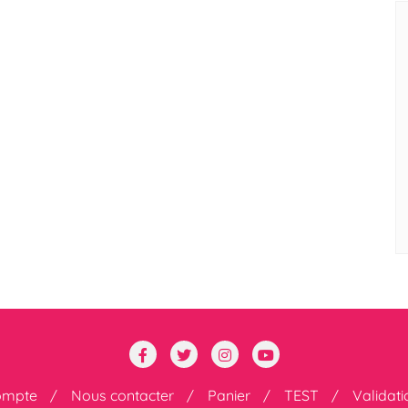
ompte
Nous contacter
Panier
TEST
Validat