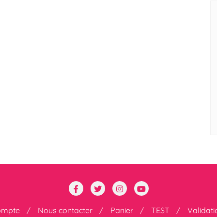
ompte
Nous contacter
Panier
TEST
Validat