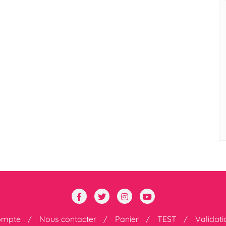
ompte
Nous contacter
Panier
TEST
Validat