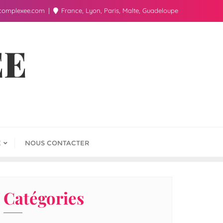
complexee.com
France, Lyon, Paris, Malte, Guadeloupe
ÉE
E
NOUS CONTACTER
Catégories