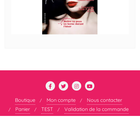
Boutique
Mon compte
Nous contacter
Panier
TEST
Validation de la commande
Copyright ©2026 DÉCOMPLEXÉE . All rights reserved.
Powered by
WordPress
&
Designed by
Bizberg Themes