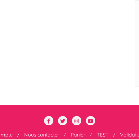
ompte
Nous contacter
Panier
TEST
Validat