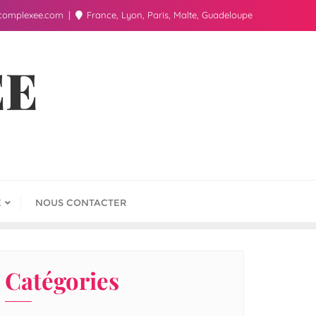
complexee.com
France, Lyon, Paris, Malte, Guadeloupe
ÉE
E
NOUS CONTACTER
Catégories