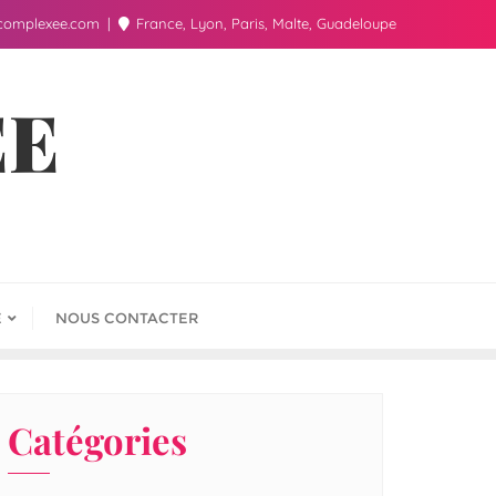
complexee.com
France, Lyon, Paris, Malte, Guadeloupe
ÉE
E
NOUS CONTACTER
Catégories