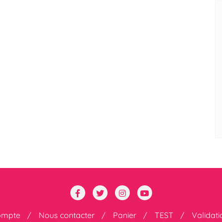
ompte
Nous contacter
Panier
TEST
Validat