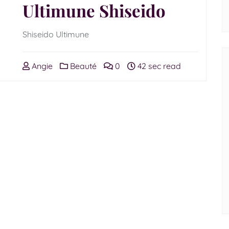
Ultimune Shiseido
Shiseido Ultimune
Angie
Beauté
0
42 sec read