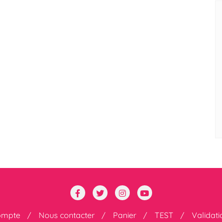
ompte
Nous contacter
Panier
TEST
Validat