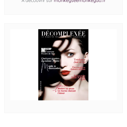
A découvrir sur
monkeyseemonkeydo.fr