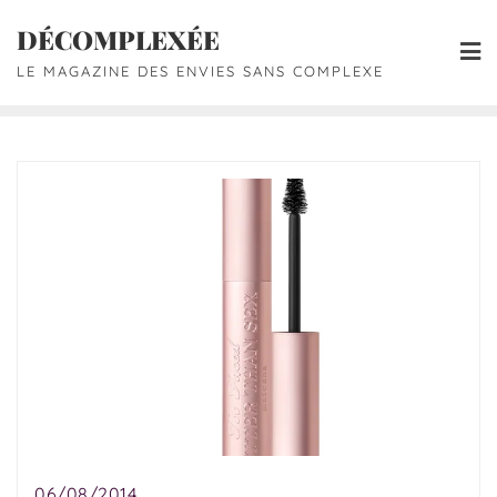
DÉCOMPLEXÉE
LE MAGAZINE DES ENVIES SANS COMPLEXE
06/08/2014