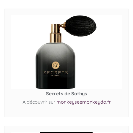
Secrets de Sothys
A découvrir sur
monkeyseemonkeydo.fr