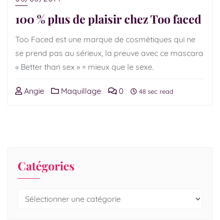
100 % plus de plaisir chez Too faced
Too Faced est une marque de cosmétiques qui ne
se prend pas au sérieux, la preuve avec ce mascara
« Better than sex » = mieux que le sexe.
Angie
Maquillage
0
48 sec read
Catégories