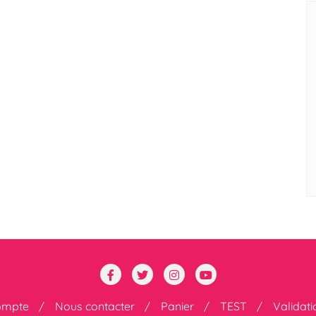
ompte
Nous contacter
Panier
TEST
Validat