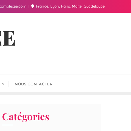
complexee.com
France, Lyon, Paris, Malte, Guadeloupe
ÉE
E
NOUS CONTACTER
Catégories