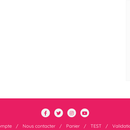
ompte
Nous contacter
Panier
TEST
Validat