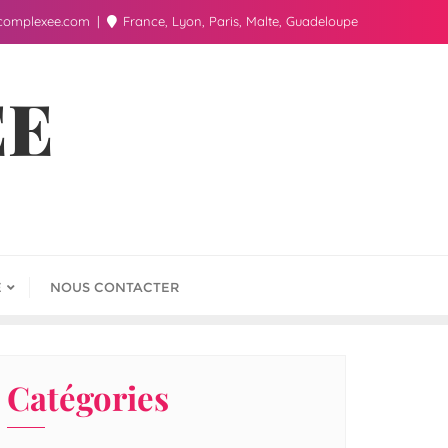
complexee.com
France, Lyon, Paris, Malte, Guadeloupe
ÉE
E
NOUS CONTACTER
Catégories