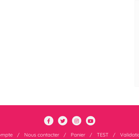
ompte
Nous contacter
Panier
TEST
Validat