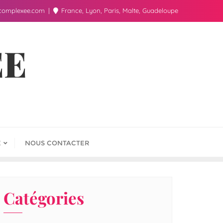
complexee.com
France, Lyon, Paris, Malte, Guadeloupe
ÉE
E
NOUS CONTACTER
Catégories