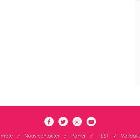
ompte
Nous contacter
Panier
TEST
Validat