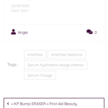
20/03/2026
Dans "Soin"
Angie
0
Innisfree
Innisfree Sephora
Tags :
Serum hydratant visage intense
Serum Visage
« KP Bump ERASER » First Aid Beauty