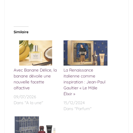
Similaire
Avec Banane Délice, la
La Renaissance
banane dévoile une
italienne comme
nouvelle facette
inspiration : Jean-Paul
olfactive
Gaultier « Le Mâle
Élixir »
09/07/2026
Dans "A la une"
15/12/2024
Dans "Parfum"