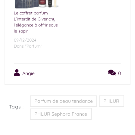
Le coffret parfum
L’interdit de Givenchy :
l’élégance à offrir sous
le sapin
09/12/2024
Dans "Parfum"
Angie
0
Parfum de peau tendance
PHLUR
Tags :
PHLUR Sephora France