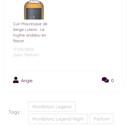
Cuir Mauresque de
Serge Lutens : Le
mythe andalou en
flacon
17/03/2026
Dans "Parfum"
Angie
0
Montblanc Legend
Tags :
Montblanc Legend Night
Parfum