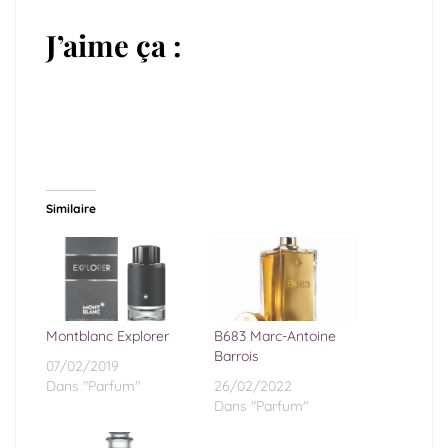
J’aime ça :
Similaire
Montblanc Explorer
B683 Marc-Antoine
Barrois
07/02/2019
Dans "Parfum"
26/02/2022
Dans "Parfum"