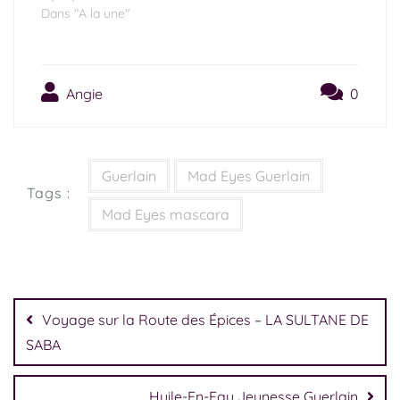
Dans "A la une"
Angie
0
Guerlain
Mad Eyes Guerlain
Tags :
Mad Eyes mascara
Voyage sur la Route des Épices – LA SULTANE DE
SABA
Huile-En-Eau Jeunesse Guerlain