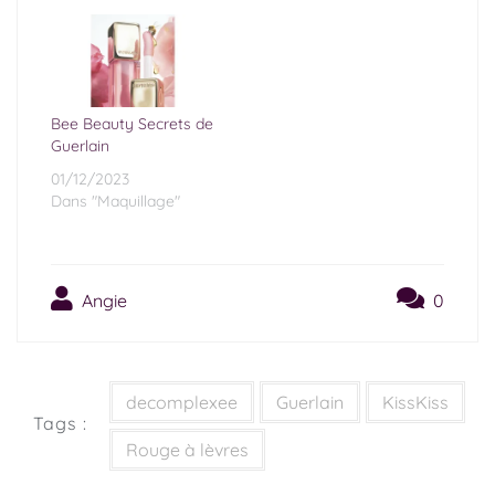
Bee Beauty Secrets de
Guerlain
01/12/2023
Dans "Maquillage"
Angie
0
decomplexee
Guerlain
KissKiss
Tags :
Rouge à lèvres