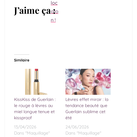
J’aime ça :
Similaire
KissKiss de Guerlain :
Lèvres effet miroir : la
le rouge à lèvres au
tendance beauté que
miel longue tenue et
Guerlain sublime cet
kissproof
été
13/04/2026
24/06/2026
Dans "Maquillage"
Dans "Maquillage"