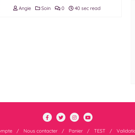
Angie
Soin
0
40 sec read
ompte
Nous contacter
Panier
TEST
Validat