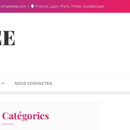
complexee.com
France, Lyon, Paris, Malte, Guadeloupe
ÉE
E
NOUS CONTACTER
Catégories