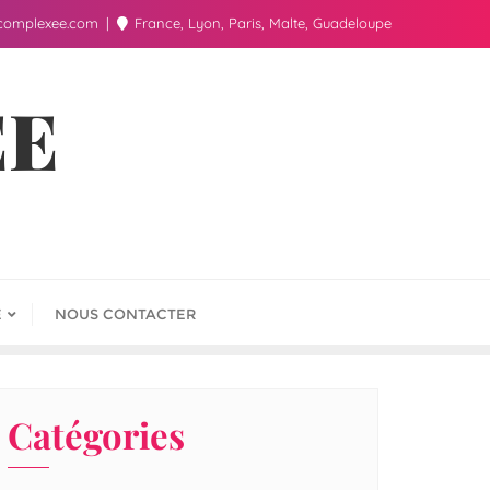
complexee.com
France, Lyon, Paris, Malte, Guadeloupe
ÉE
E
NOUS CONTACTER
Catégories