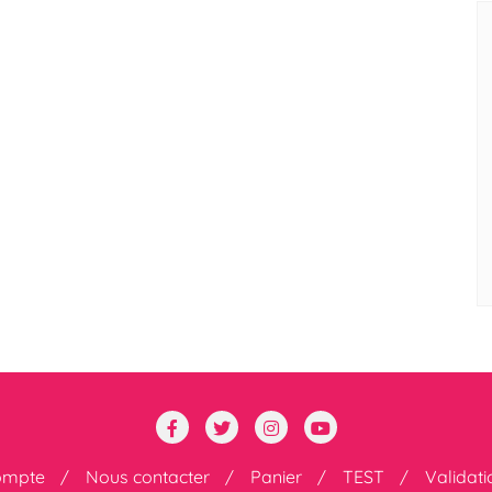
ompte
Nous contacter
Panier
TEST
Validat