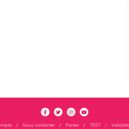
ompte
Nous contacter
Panier
TEST
Validat