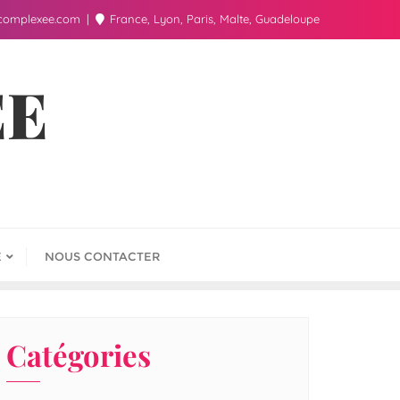
complexee.com
France, Lyon, Paris, Malte, Guadeloupe
ÉE
E
NOUS CONTACTER
Catégories