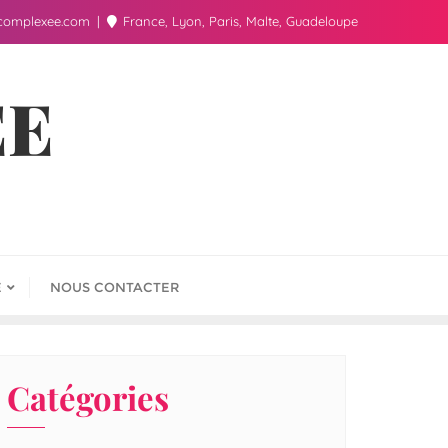
complexee.com
France, Lyon, Paris, Malte, Guadeloupe
ÉE
E
NOUS CONTACTER
Catégories