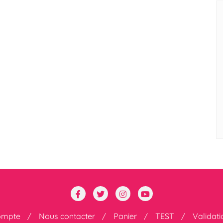
ompte
Nous contacter
Panier
TEST
Validat