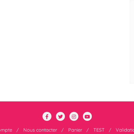
ompte
Nous contacter
Panier
TEST
Validat