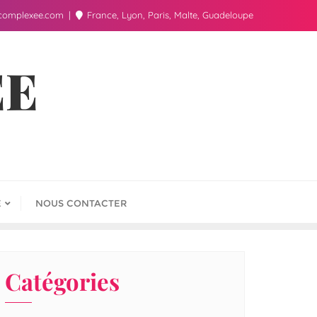
complexee.com
France, Lyon, Paris, Malte, Guadeloupe
ÉE
E
NOUS CONTACTER
Catégories