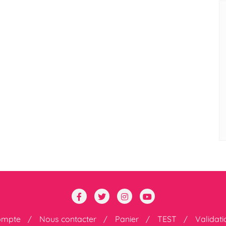
ompte
Nous contacter
Panier
TEST
Validat