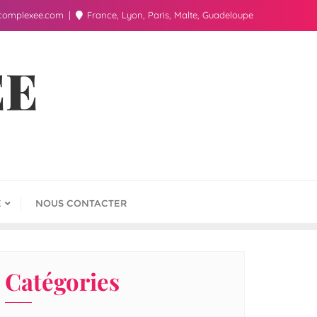
complexee.com
France, Lyon, Paris, Malte, Guadeloupe
ÉE
E
NOUS CONTACTER
Catégories