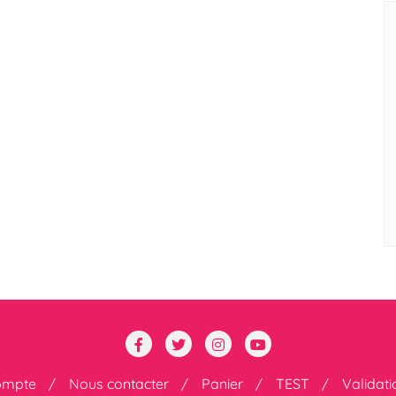
ompte
Nous contacter
Panier
TEST
Validat