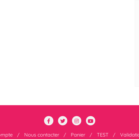
ompte
Nous contacter
Panier
TEST
Validat