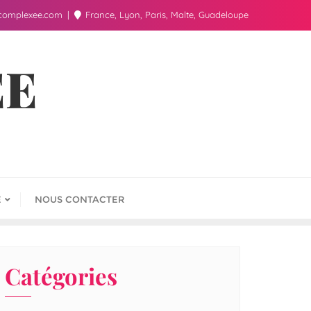
complexee.com
France, Lyon, Paris, Malte, Guadeloupe
ÉE
E
NOUS CONTACTER
Catégories