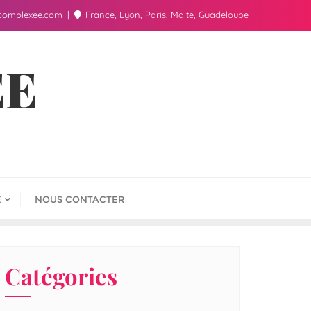
complexee.com
France, Lyon, Paris, Malte, Guadeloupe
ÉE
E
NOUS CONTACTER
Catégories