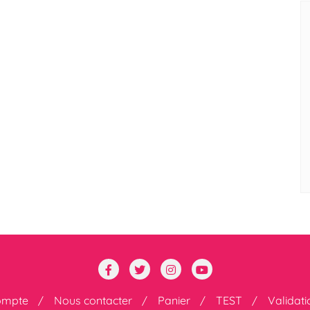
ompte
Nous contacter
Panier
TEST
Validat