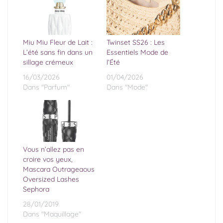
Miu Miu Fleur de Lait :
Twinset SS26 : Les
L’été sans fin dans un
Essentiels Mode de
sillage crémeux
l’Été
16/03/2026
01/04/2026
Dans "Parfum"
Dans "Mode"
Vous n’allez pas en
croire vos yeux,
Mascara Outrageaous
Oversized Lashes
Sephora
28/01/2019
Dans "Maquillage"