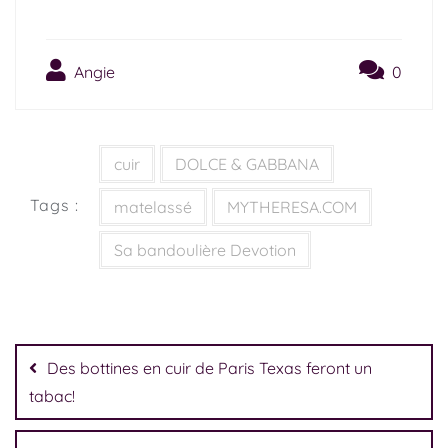
Angie
0
cuir
DOLCE & GABBANA
Tags :
matelassé
MYTHERESA.COM
Sa bandoulière Devotion
Des bottines en cuir de Paris Texas feront un
tabac!