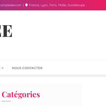
complexee.com
France, Lyon, Paris, Malte, Guadeloupe
ÉE
E
NOUS CONTACTER
Catégories