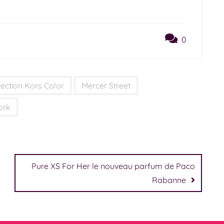
0
lection Kors Color
Mercer Street
ork
Pure XS For Her le nouveau parfum de Paco
Rabanne