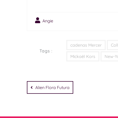
Angie
cadenas Mercer
Col
Tags :
Mickaël Kors
New-Y
Alien Flora Futura