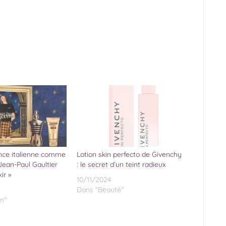
nce italienne comme
Lotion skin perfecto de Givenchy
 Jean-Paul Gaultier
: le secret d’un teint radieux
ir »
10/11/2024
Dans "Beauté"
m"