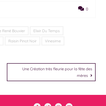
0
 René Bouvier
Elixir Du Temps
Raisin Pinot Noir
Vinesime
Une Création très fleurie pour la fête des
mères