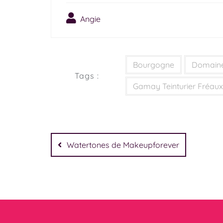
Angie
Bourgogne
Domaine
Tags :
Gamay Teinturier Fréaux
Watertones de Makeupforever