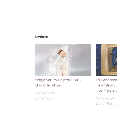
Similaire
Magic Serum Crystal Elixir –
La Renaissa
Charlotte Tilbury
inspiration :
« Le Mâle Élix
25/05/2020
Dans "Soin"
15/12/2024
Dans "Parfu