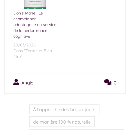
Lion’s Mane : Le
champignon
adaptogène au service
de la performance
cognitive
20/03/2026
Dans "Forme et Bien-
être"
Angie
0
À l’approche des beaux jours
de manière 100 % naturelle