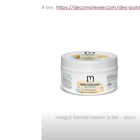
À lire :
https://decomplexee.com/des-poin
MASQUE RAFRAÎCHISSANT 21,70€ – 200ml