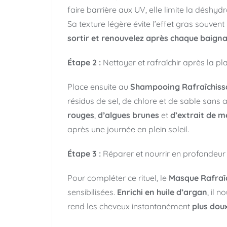
faire barrière aux UV, elle limite la déshyd
Sa texture légère évite l’effet gras souvent
sortir et renouvelez après chaque baignad
Étape 2 :
Nettoyer et rafraîchir après la pl
Place ensuite au
Shampooing Rafraîchiss
résidus de sel, de chlore et de sable san
rouges
,
d’algues brunes
et
d’extrait de m
après une journée en plein soleil.
Étape 3 :
Réparer et nourrir en profondeur
Pour compléter ce rituel, le
Masque Rafraî
sensibilisées.
Enrichi en huile d’argan
, il 
rend les cheveux instantanément
plus doux