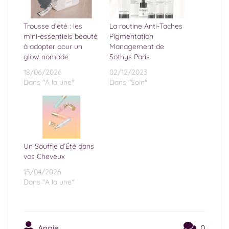
Trousse d’été : les
La routine Anti-Taches
mini-essentiels beauté
Pigmentation
à adopter pour un
Management de
glow nomade
Sothys Paris
18/06/2026
02/12/2023
Dans "A la une"
Dans "Soin"
Un Souffle d’Été dans
vos Cheveux
15/04/2026
Dans "A la une"
Angie
0