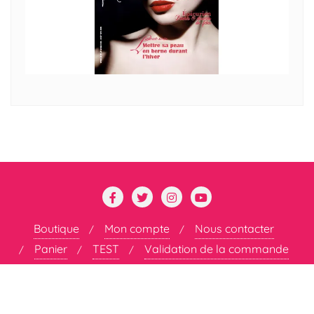
Boutique
Mon compte
Nous contacter
Panier
TEST
Validation de la commande
Copyright ©2026 DÉCOMPLEXÉE . All rights reserved.
Powered by
WordPress
&
Designed by
Bizberg Themes