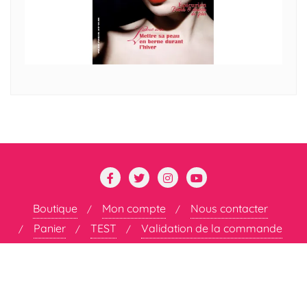
Boutique
Mon compte
Nous contacter
Panier
TEST
Validation de la commande
Copyright ©2026 DÉCOMPLEXÉE . All rights reserved.
Powered by
WordPress
&
Designed by
Bizberg Themes